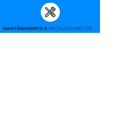
MANTENIMIENTO E
INSTALACIONES DE
SISTEMAS DE SEGURIDAD
CURSOS DE CAPACITACIÓN
EN
CÁMARAS DE SEGURIDAD, ALARMAS,
CONTRA INCENDIO.
NUESTROS CLIENTES